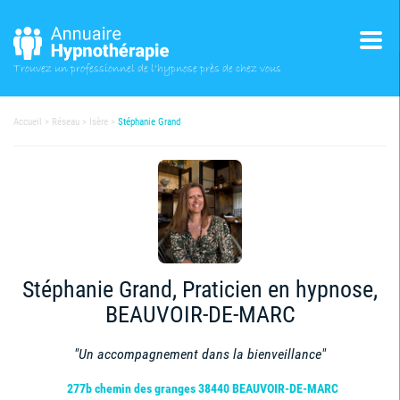
Trouvez un professionnel
de l'hypnose près de chez vous
Accueil
Réseau
Isère
Stéphanie Grand
Stéphanie Grand, Praticien en hypnose,
BEAUVOIR-DE-MARC
"Un accompagnement dans la bienveillance"
277b chemin des granges 38440 BEAUVOIR-DE-MARC