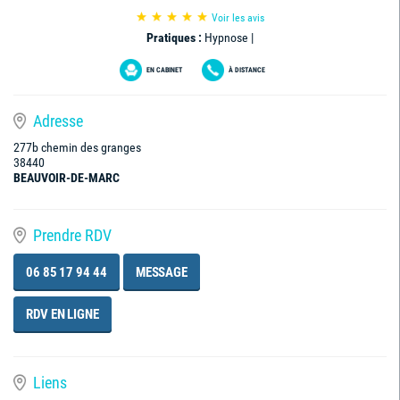
Voir les avis
Pratiques :
Hypnose |
EN CABINET
À DISTANCE
Adresse
277b chemin des granges
38440
BEAUVOIR-DE-MARC
Prendre RDV
06 85 17 94 44
MESSAGE
RDV EN LIGNE
Liens