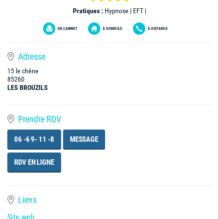
Pratiques :
Hypnose | EFT |
EN CABINET
À DOMICILE
À DISTANCE
Adresse
15 le chêne
85260
LES BROUZILS
Prendre RDV
06 -6 9- 11 -8
MESSAGE
RDV EN LIGNE
Liens
Site web