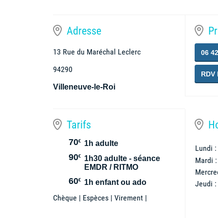
Adresse
Pr
13 Rue du Maréchal Leclerc
06 42
94290
RDV 
Villeneuve-le-Roi
Tarifs
Ho
70
€
1h adulte
90
€
1h30 adulte - séance
EMDR / RITMO
60
€
1h enfant ou ado
Chèque | Espèces | Virement |