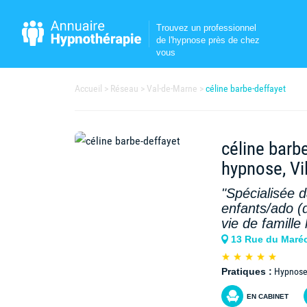
Trouvez un professionnel
de l'hypnose près de chez
vous
Accueil
Réseau
Val-de-Marne
céline barbe-deffayet
céline barb
hypnose, Vi
"Spécialisée
enfants/ado (
vie de famill
13 Rue du Maréc
Pratiques :
Hypnose 
EN CABINET