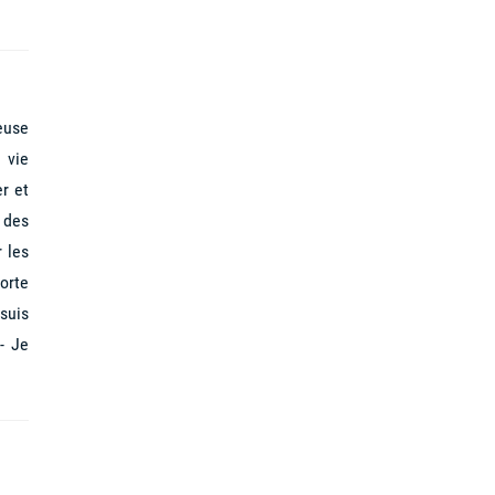
euse
 vie
r et
 des
 les
sorte
suis
- Je