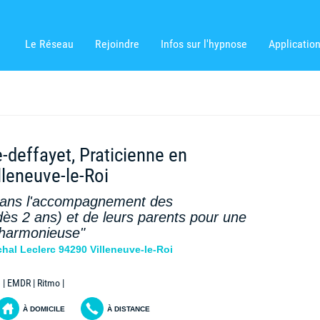
Le Réseau
Rejoindre
Infos sur l'hypnose
Applicatio
e-deffayet, Praticienne en
lleneuve-le-Roi
 dans l'accompagnement des
dès 2 ans) et de leurs parents pour une
e harmonieuse"
hal Leclerc 94290 Villeneuve-le-Roi
| EMDR | Ritmo |
À DOMICILE
À DISTANCE