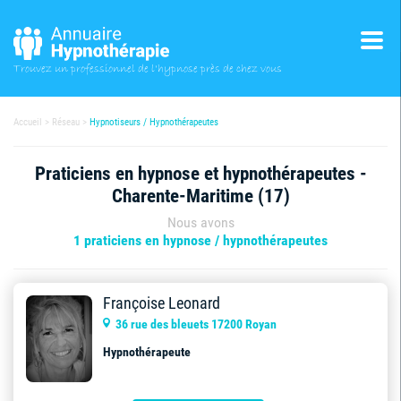
Trouvez un professionnel
de l'hypnose près de chez vous
Accueil
Réseau
Hypnotiseurs / Hypnothérapeutes
Praticiens en hypnose et hypnothérapeutes -
Charente-Maritime (17)
Nous avons
1 praticiens en hypnose / hypnothérapeutes
Françoise Leonard
36 rue des bleuets 17200 Royan
Hypnothérapeute